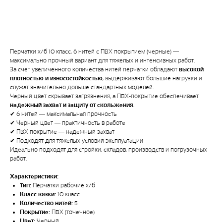
Узнать стоимость
Перчатки х/б 10 класс, 6 нитей с ПВХ покрытием (черные) —
максимально прочный вариант для тяжелых и интенсивных работ.
За счет увеличенного количества нитей перчатки обладают
высокой
плотностью и износостойкостью
, выдерживают большие нагрузки и
служат значительно дольше стандартных моделей.
Черный цвет скрывает загрязнения, а ПВХ-покрытие обеспечивает
надежный захват и защиту от скольжения
.
✔ 6 нитей — максимальная прочность
✔ Черный цвет — практичность в работе
✔ ПВХ покрытие — надежный захват
✔ Подходят для тяжелых условий эксплуатации
Идеально подходят для стройки, складов, производств и погрузочных
работ.
Характеристики:
Тип:
Перчатки рабочие х/б
Класс вязки:
10 класс
Количество нитей:
5
Покрытие:
ПВХ (точечное)
Цвет:
Черный