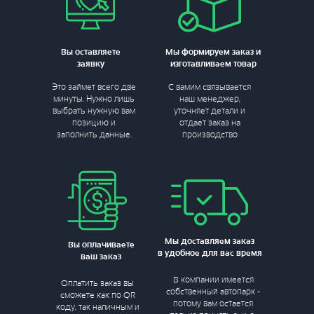
Вы оставляете
Мы формируем заказ и
заявку
изготавливаем товар
Это займет всего две
С вамим связывается
минуты. Нужно лишь
наш менеджер,
выбрать нужную вам
уточняет детали и
позицию и
отдает заказ на
заполнить данные.
производство
Мы доставляем заказ
Вы оплачиваете
в удобное для вас время
ваш заказ
В компании имеется
Оплатить заказ вы
собственный автопарк -
сможете как по QR
потому вам остается
коду, так наличным и